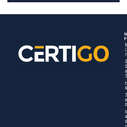
N
F
S
T
H
é
T
I
à