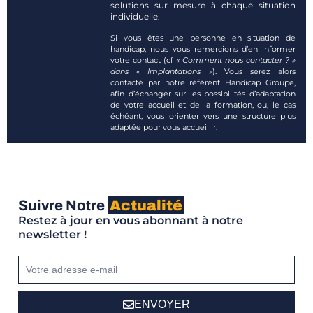
solutions sur mesure à chaque situation
individuelle.
Si vous êtes une personne en situation de
handicap, nous vous remercions d’en informer
votre contact (cf
« Comment nous contacter ? »
dans « Implantations »
). Vous serez alors
contacté par notre référent Handicap Groupe,
afin d’échanger sur les possibilités d’adaptation
de votre accueil et de la formation, ou, le cas
échéant, vous orienter vers une structure plus
adaptée pour vous accueillir.
Suivre Notre
Actualité
Restez à jour en vous abonnant à notre
newsletter !
ENVOYER