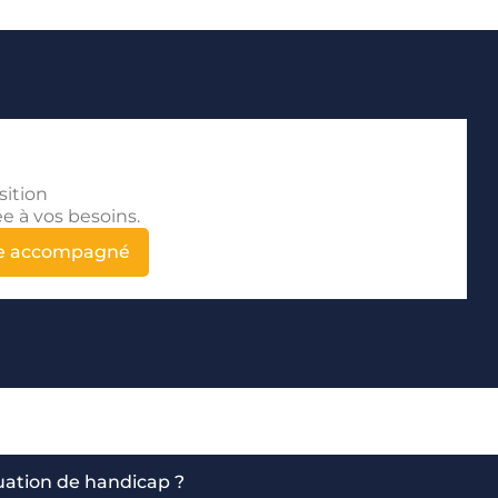
sition
e à vos besoins.
tre accompagné
uation de handicap ?