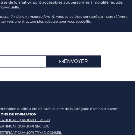
tres de formation sont accessibles aux personnes à mobilité réduite.
dividuelle.
cter ? » dans « Implantations »
). Vous serez alors contacté par notre référent
nter vers une structure plus adaptée pour vous accueillir.
ENVOYER
ertification qualité a été délivrée au titre de la catégorie d’action suivante :
IONS DE FORMATION
ERTIFICAT QUALIOPI CERTIGO
ERTIFICAT QUALIOPI SECILOG
ERTIFICAT QUALIOPI TRYAD CONSEIL