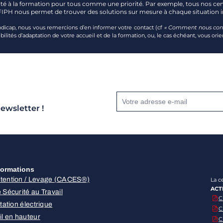
té à la formation pour tous comme une priorité. Par exemple, tous nos cen
FIPH nous permet de trouver des solutions sur mesure à chaque situation in
ndicap, nous vous remercions d’en informer votre contact (cf
« Comment nous conta
ilités d’adaptation de votre accueil et de la formation, ou, le cas échéant, vous orie
ewsletter !
ormations
tention / Levage (CACES®)
La c
ACT
 Sécurité au Travail
C
itation électrique
C
il en hauteur
C