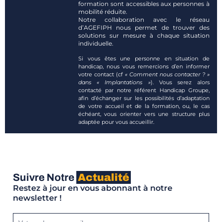
formation sont accessibles aux personnes à
mobilité réduite.
Notre collaboration avec le réseau
d’AGEFIPH nous permet de trouver des
solutions sur mesure à chaque situation
individuelle.
Si vous êtes une personne en situation de
handicap, nous vous remercions d’en informer
votre contact (cf
« Comment nous contacter ? »
dans « Implantations »
). Vous serez alors
contacté par notre référent Handicap Groupe,
afin d’échanger sur les possibilités d’adaptation
de votre accueil et de la formation, ou, le cas
échéant, vous orienter vers une structure plus
adaptée pour vous accueillir.
Suivre Notre
Actualité
Restez à jour en vous abonnant à notre
newsletter !