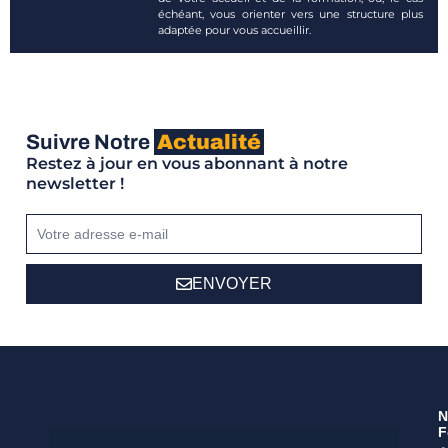
échéant, vous orienter vers une structure plus
adaptée pour vous accueillir.
Suivre Notre
Actualité
Restez à jour en vous abonnant à notre
newsletter !
ENVOYER
N
F