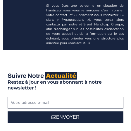
Si vous êtes une personne en situation de
handicap, nous vous remercions d’en informer
votre contact (cf
« Comment nous contacter ? »
dans « Implantations »
). Vous serez alors
contacté par notre référent Handicap Groupe,
afin d’échanger sur les possibilités d’adaptation
de votre accueil et de la formation, ou, le cas
échéant, vous orienter vers une structure plus
adaptée pour vous accueillir.
Suivre Notre
Actualité
Restez à jour en vous abonnant à notre
newsletter !
ENVOYER