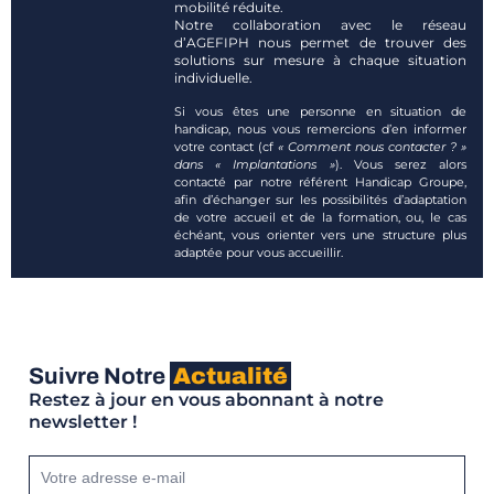
mobilité réduite.
Notre collaboration avec le réseau
d’AGEFIPH nous permet de trouver des
solutions sur mesure à chaque situation
individuelle.
Si vous êtes une personne en situation de
handicap, nous vous remercions d’en informer
votre contact (cf
« Comment nous contacter ? »
dans « Implantations »
). Vous serez alors
contacté par notre référent Handicap Groupe,
afin d’échanger sur les possibilités d’adaptation
de votre accueil et de la formation, ou, le cas
échéant, vous orienter vers une structure plus
adaptée pour vous accueillir.
Suivre Notre
Actualité
Restez à jour en vous abonnant à notre
newsletter !