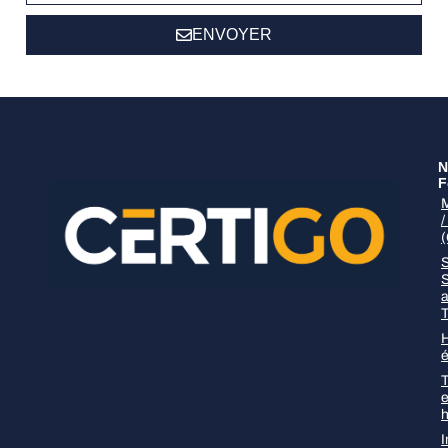
ENVOYER
N
F
S
T
H
é
T
I